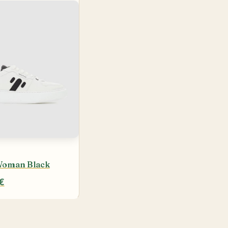
Woman Black
€