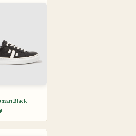
oman Black
€