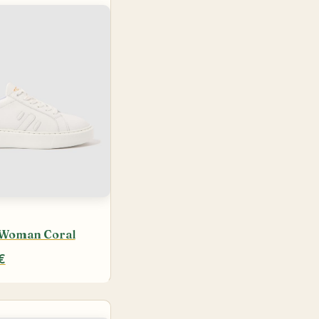
 Woman Coral
€