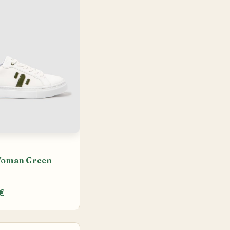
Woman Green
€