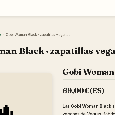
o
Gobi Woman Black · zapatillas veganas
›
an Black · zapatillas veg
Gobi Woman
69,00€(ES)
Las
Gobi Woman Black
s
veganas de Vegtus, fabri