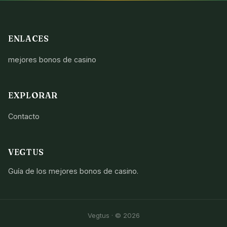
ENLACES
mejores bonos de casino
EXPLORAR
Contacto
VEGTUS
Guía de los mejores bonos de casino.
Vegtus · © 2026