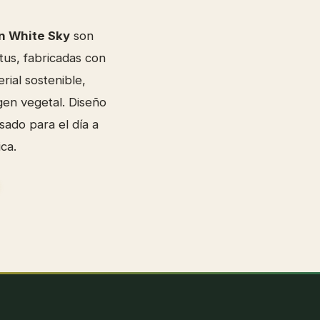
n White Sky
son
tus, fabricadas con
erial sostenible,
gen vegetal. Diseño
ado para el día a
ca.