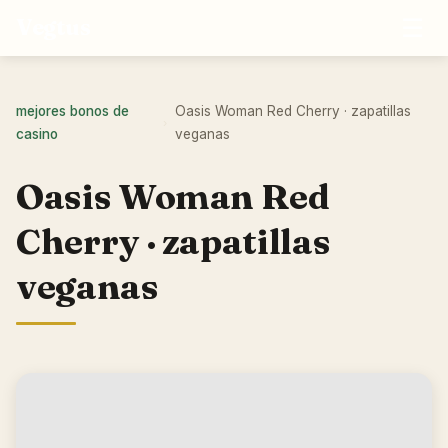
☰
Vegtus
mejores bonos de
Oasis Woman Red Cherry · zapatillas
›
casino
veganas
Oasis Woman Red
Cherry · zapatillas
veganas