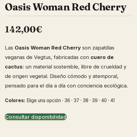
Oasis Woman Red Cherry
142,00€
Las
Oasis Woman Red Cherry
son zapatillas
veganas de Vegtus, fabricadas con
cuero de
cactus
: un material sostenible, libre de crueldad y
de origen vegetal. Diseño cómodo y atemporal,
pensado para el día a día con conciencia ecológica.
Colores:
Elige una opción · 36 · 37 · 38 · 39 · 40 · 41
Consultar disponibilidad