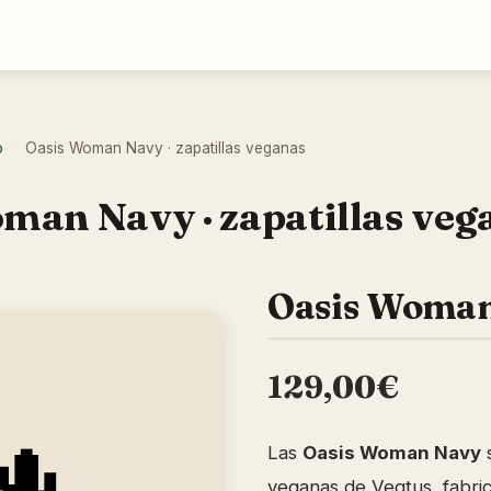
o
Oasis Woman Navy · zapatillas veganas
›
man Navy · zapatillas veg
Oasis Woma
129,00€
Las
Oasis Woman Navy
s
veganas de Vegtus, fabri