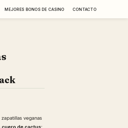
MEJORES BONOS DE CASINO
CONTACTO
as
lack
zapatillas veganas
n
cuero de cactus
: