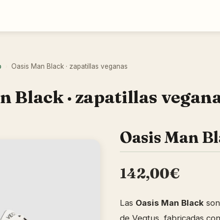
o
Oasis Man Black · zapatillas veganas
›
n Black · zapatillas vegan
Oasis Man B
142,00€
Las
Oasis Man Black
son 
de Vegtus, fabricadas co