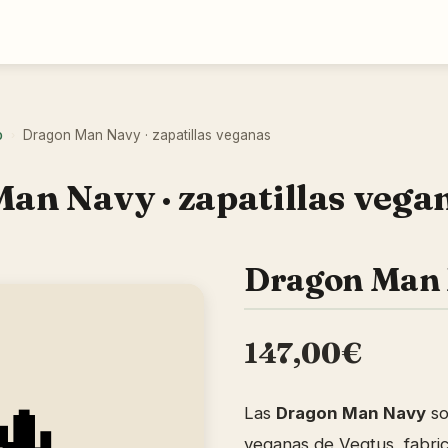
o
Dragon Man Navy · zapatillas veganas
›
an Navy · zapatillas vega
Dragon Man
147,00€
Las
Dragon Man Navy
so
veganas de Vegtus, fabri