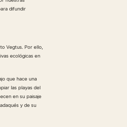
or nuestras
ara difundir
o Vegtus. Por ello,
tivas ecológicas en
bajo que hace una
mpiar las playas del
ecen en su paisaje
Cadaqués y de su