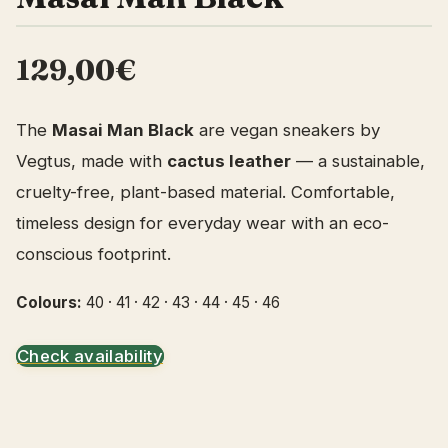
129,00€
The
Masai Man Black
are vegan sneakers by
Vegtus, made with
cactus leather
— a sustainable,
cruelty-free, plant-based material. Comfortable,
timeless design for everyday wear with an eco-
conscious footprint.
Colours:
40 · 41 · 42 · 43 · 44 · 45 · 46
Check availability