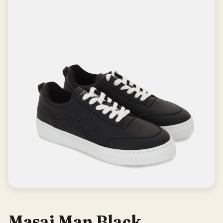
Masai Man Black