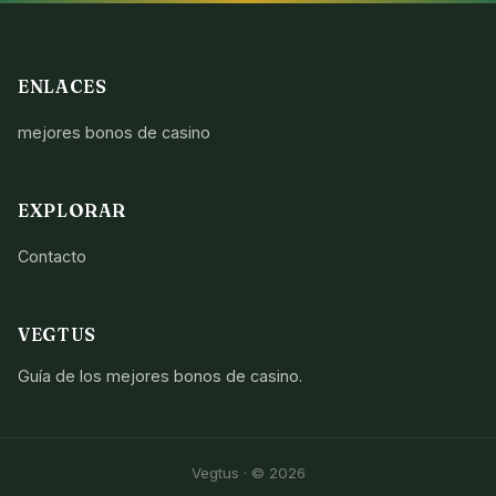
ENLACES
mejores bonos de casino
EXPLORAR
Contacto
VEGTUS
Guía de los mejores bonos de casino.
Vegtus · © 2026