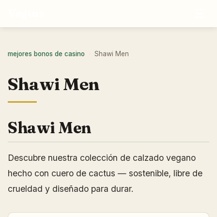
☰
Vegtus
mejores bonos de casino
Shawi Men
›
Shawi Men
Shawi Men
Descubre nuestra colección de calzado vegano
hecho con cuero de cactus — sostenible, libre de
crueldad y diseñado para durar.